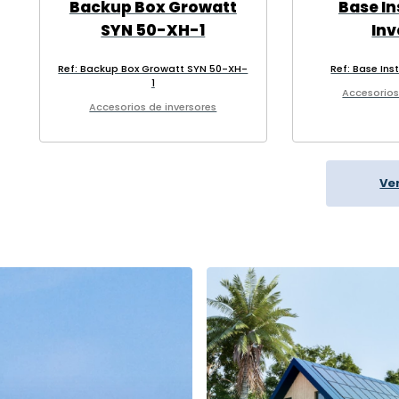
Backup Box Growatt
Base In
SYN 50-XH-1
Inv
Ref: Backup Box Growatt SYN 50-XH-
Ref: Base Ins
1
Accesorios
Accesorios de inversores
Ve