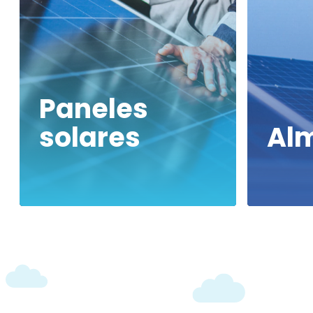
Paneles
solares
Al