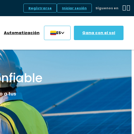
Regístrarse
Iniciar sesión
Síguenos en
Automatización
ES
Gana con el sol
onfiable
o a tus