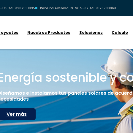
-175 Tel. 3207591095
Pereira
Avenida 1a. Nr. 5-37 Tel. 3176793863
royectos
Nuestros Productos
Soluciones
Calculo
Energía sostenible y c
Diseñamos e instalamos tus paneles solares de acuerd
necesidades
Ver más