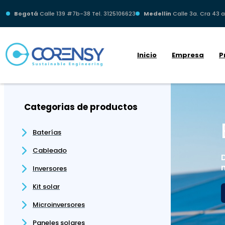
Bogotá
Calle 139 #7b-38 Tel. 3125106623
Medellin
Calle 3a. Cra 43 a
Inicio
Empresa
P
Categorias de productos
Baterías
Cableado
Inversores
Kit solar
Microinversores
Paneles solares