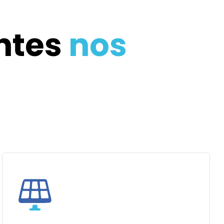
entes
nos