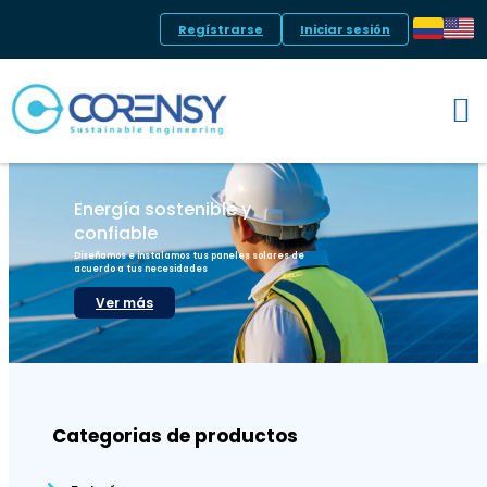
Regístrarse
Iniciar sesión
Energía sostenible y
confiable
Diseñamos e instalamos tus paneles solares de
acuerdo a tus necesidades
Ver más
Categorias de productos